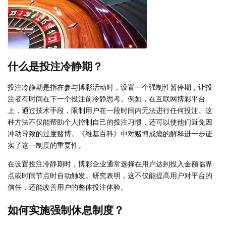
什么是投注冷静期？
投注冷静期是指在参与博彩活动时，设置一个强制性暂停期，让投
注者有时间在下一个投注前冷静思考。例如，在互联网博彩平台
上，通过技术手段，限制用户在一段时间内无法进行任何投注。这
种方法不仅能帮助个人控制自己的投注习惯，还可以使他们避免因
冲动导致的过度赌博。《维基百科》中对赌博成瘾的解释进一步证
实了这一制度的重要性。
在设置投注冷静期时，博彩企业通常选择在用户达到投入金额临界
点或时间节点时自动触发。研究表明，这不仅能提高用户对平台的
信任，还能改善用户的整体投注体验。
如何实施强制休息制度？