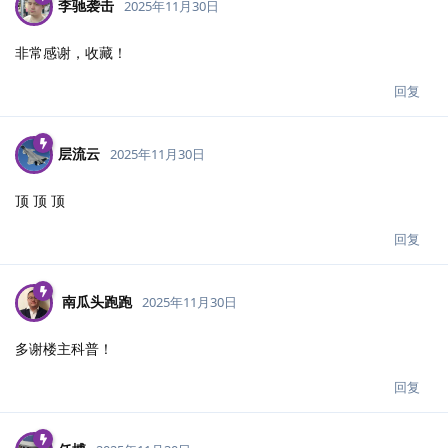
李驰袭击
2025年11月30日
非常感谢，收藏！
回复
层流云
2025年11月30日
顶 顶 顶
回复
南瓜头跑跑
2025年11月30日
多谢楼主科普！
回复