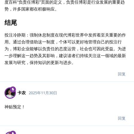
度百科“负责任博彩”页面的定义，负责任博彩是行业发展的重要趋
势，许多国家都在积极响应。
结尾
投注冷静期：强制休息制度在现代博彩世界中发挥着至关重要的作
用。通过合理借助这一制度，个体可以更好地管理自己的投注行
为，博彩企业能够以负责任的态度运营，社会也可因此受益。为进
一步理解这一趋势及其影响，建议读者们持续关注这一领域的最新
发展与研究，保持知识的更新与进步。
回复
卡农
2025年11月30日
神贴预定！
回复