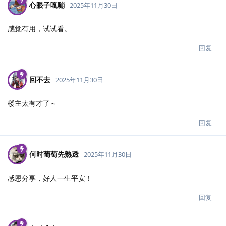
心眼子嘎嘣
2025年11月30日
感觉有用，试试看。
回复
回不去
2025年11月30日
楼主太有才了～
回复
何时葡萄先熟透
2025年11月30日
感恩分享，好人一生平安！
回复