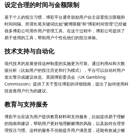
设定合理的时间与金额限制
基于个人的投注习惯，博彩平台通常鼓励用户自主设置投注限额和
时间间隔。所谓长尾关键词比如“赌博限额”和“博彩时间管理”已经被
很多博彩公司用作用户管理工具。在这个过程中，博彩公司提供了
易于使用的工具，帮助用户个性化他们的投注体验。
技术支持与自动化
现代技术的发展使得这种制度的实施更为可靠。通过利用AI和大数
据分析（比如用户的投注历史和行为模式），平台可以自动对用户
发出警示或建议休息。英国博彩委员会（UK Gambling
Commission）提供了关于责任博彩的详细指南，提出了如何使用科
技改善用户行为的建议。
教育与支持服务
博彩平台应该为用户提供教育材料和支持服务，比如提供易于理解
的指南和建议，帮助用户更好地理解赌博的风险，以及如何合理管
理投注习惯。这样的服务不但能提升用户满意度，还能有效减少赌