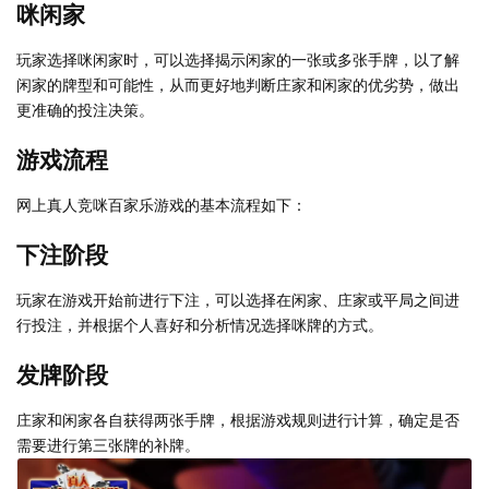
咪闲家
玩家选择咪闲家时，可以选择揭示闲家的一张或多张手牌，以了解
闲家的牌型和可能性，从而更好地判断庄家和闲家的优劣势，做出
更准确的投注决策。
游戏流程
网上真人竞咪百家乐游戏的基本流程如下：
下注阶段
玩家在游戏开始前进行下注，可以选择在闲家、庄家或平局之间进
行投注，并根据个人喜好和分析情况选择咪牌的方式。
发牌阶段
庄家和闲家各自获得两张手牌，根据游戏规则进行计算，确定是否
需要进行第三张牌的补牌。