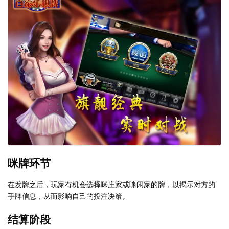
咪牌环节
在发牌之后，玩家有机会选择咪庄家或咪闲家的牌，以揭示对方的
手牌信息，从而影响自己的投注决策。
结算阶段