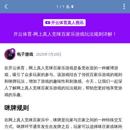
1
/
1
条
开云体育真人视讯
开云体育-网上真人竞咪百家乐游戏玩法规则详解！
电子游戏
2025年7月29日
在开云体育，网上真人竞咪百家乐游戏是备受欢迎的一种赌博游
戏，吸引了众多玩家的参与。该游戏结合了传统百家乐游戏的规则
和咪牌玩法，增加了游戏的趣味性和刺激感。今天，让我们一起深
入了解网上真人竞咪百家乐游戏的玩法规则，帮助您更好地享受游
戏的乐趣。
咪牌规则
在网上真人竞咪百家乐中，咪牌是玩家与庄家之间的一种特殊交互
方式。咪牌环节通常发生在发牌之后，玩家可以选择咪庄家或咪闲